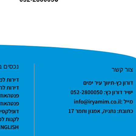
נכסים ב
צור קשר
דירות למ
דורון כץ-תיווך עיר ימים
דירות לה
ישיר דורון כץ: 052-2800050
פנטהאוזי
מייל :
info@iryamim.co.il
פנטהאוזי
כתובת: נתניה, אמנון ותמר 17
דופלקסים
לקנות למ
ENGLISH